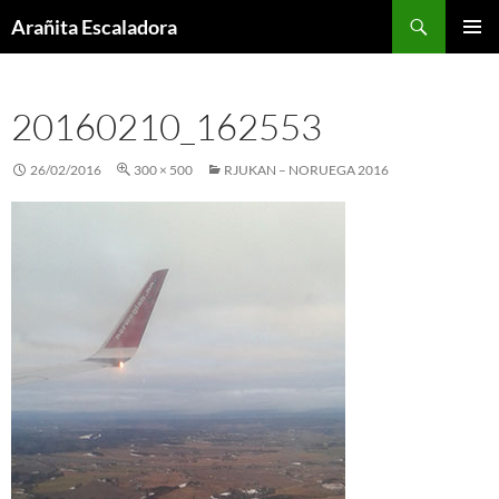
Skip
Search
Arañita Escaladora
to
PRIMAR
content
MENU
20160210_162553
26/02/2016
300 × 500
RJUKAN – NORUEGA 2016