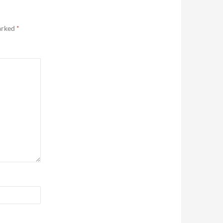
marked
*