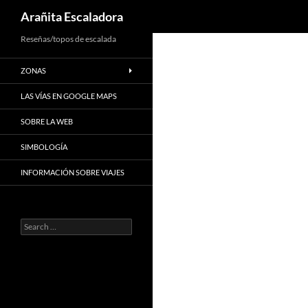
Search
Arañita Escaladora
Skip
Reseñas/topos de escalada
to
ZONAS
content
LAS VÍAS EN GOOGLE MAPS
SOBRE LA WEB
SIMBOLOGÍA
INFORMACIÓN SOBRE VIAJES
Search
for: