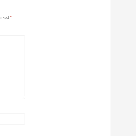
marked
*