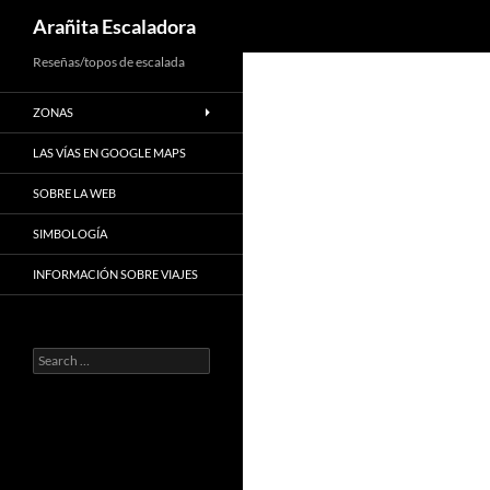
Search
Arañita Escaladora
Skip
Reseñas/topos de escalada
to
ZONAS
content
LAS VÍAS EN GOOGLE MAPS
SOBRE LA WEB
SIMBOLOGÍA
INFORMACIÓN SOBRE VIAJES
Search
for: