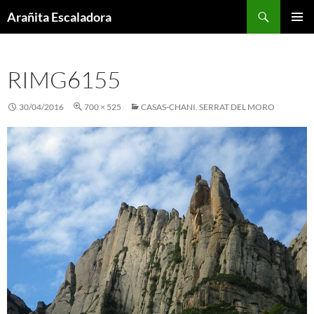
Skip
Search
Arañita Escaladora
to
PRIMAR
content
MENU
RIMG6155
30/04/2016
700 × 525
CASAS-CHANI. SERRAT DEL MORO