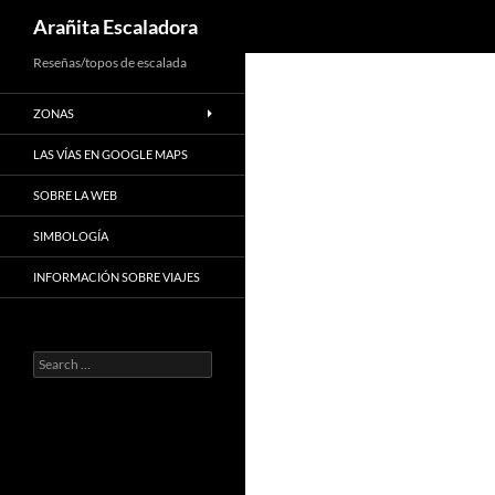
Search
Arañita Escaladora
Skip
Reseñas/topos de escalada
to
ZONAS
content
LAS VÍAS EN GOOGLE MAPS
SOBRE LA WEB
SIMBOLOGÍA
INFORMACIÓN SOBRE VIAJES
Search
for: