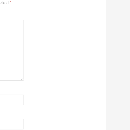
marked
*