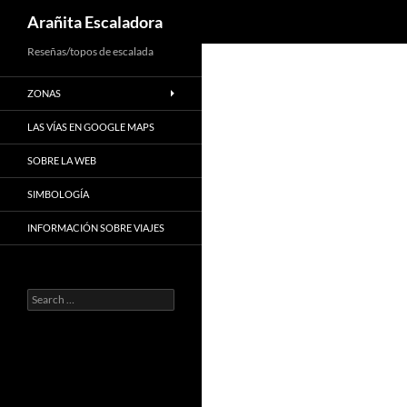
Search
Arañita Escaladora
Skip
Reseñas/topos de escalada
to
ZONAS
content
LAS VÍAS EN GOOGLE MAPS
SOBRE LA WEB
SIMBOLOGÍA
INFORMACIÓN SOBRE VIAJES
Search
for: