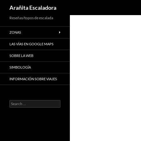
Search
Arañita Escaladora
Skip
Reseñas/topos de escalada
to
ZONAS
content
LAS VÍAS EN GOOGLE MAPS
SOBRE LA WEB
SIMBOLOGÍA
INFORMACIÓN SOBRE VIAJES
Search
for: