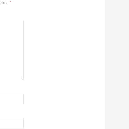
marked
*