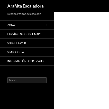
Search
Arañita Escaladora
Skip
Reseñas/topos de escalada
to
ZONAS
content
LAS VÍAS EN GOOGLE MAPS
SOBRE LA WEB
SIMBOLOGÍA
INFORMACIÓN SOBRE VIAJES
Search
for: