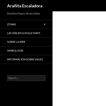
Search
Arañita Escaladora
Skip
Reseñas/topos de escalada
to
ZONAS
content
LAS VÍAS EN GOOGLE MAPS
SOBRE LA WEB
SIMBOLOGÍA
INFORMACIÓN SOBRE VIAJES
Search
for: