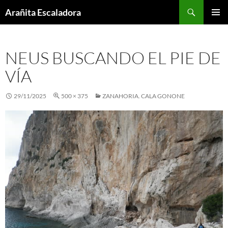
Skip
Search
Arañita Escaladora
to
PRIMAR
content
MENU
NEUS BUSCANDO EL PIE DE
VÍA
29/11/2025
500 × 375
ZANAHORIA. CALA GONONE