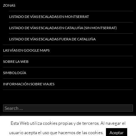
ZONAS
LISTADO DE VÍAS ESCALADAS EN MONTSERRAT
LISTADO DE VÍAS ESCALADAS EN CATALUÑA (SIN MONTSERRAT)
LISTADO DE VÍAS ESCALADAS FUERA DE CATALUÑA
LAS VÍAS EN GOOGLE MAPS
SOBRE LA WEB
SIMBOLOGÍA
INFORMACIÓN SOBRE VIAJES
Search
for:
Esta Web utiliza cookies propias y de terceros. Al navegar el
usuario acepta el uso que hacemos de las cookies.
Aceptar
Proudly powered by WordPress