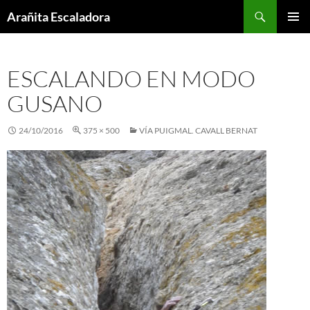
Skip
Search
Arañita Escaladora
to
PRIMAR
content
MENU
ESCALANDO EN MODO
GUSANO
24/10/2016
375 × 500
VÍA PUIGMAL. CAVALL BERNAT