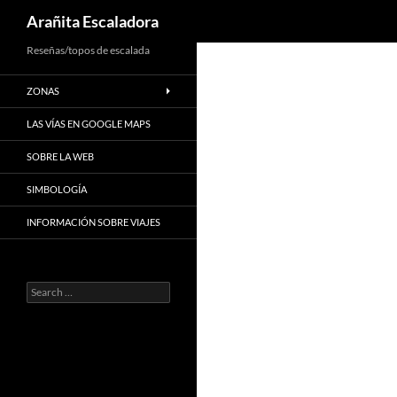
Search
Arañita Escaladora
Skip
Reseñas/topos de escalada
to
ZONAS
content
LAS VÍAS EN GOOGLE MAPS
SOBRE LA WEB
SIMBOLOGÍA
INFORMACIÓN SOBRE VIAJES
Search
for: