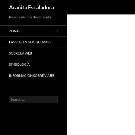
Search
Arañita Escaladora
Skip
Reseñas/topos de escalada
to
ZONAS
content
LAS VÍAS EN GOOGLE MAPS
SOBRE LA WEB
SIMBOLOGÍA
INFORMACIÓN SOBRE VIAJES
Search
for: