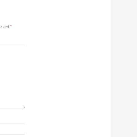
marked
*