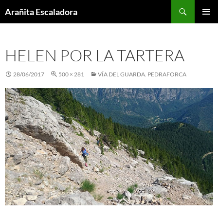
Skip
Search
Arañita Escaladora
to
PRIMAR
content
MENU
HELEN POR LA TARTERA
28/06/2017
500 × 281
VÍA DEL GUARDA. PEDRAFORCA