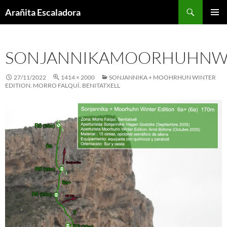
Skip
Search
Arañita Escaladora
to
PRIMAR
content
MENU
SONJANNIKAMOORHUHNWI
27/11/2022
1414 × 2000
SONJANNIKA + MOOHRHUN WINTER
EDITION. MORRO FALQUÍ. BENITATXELL