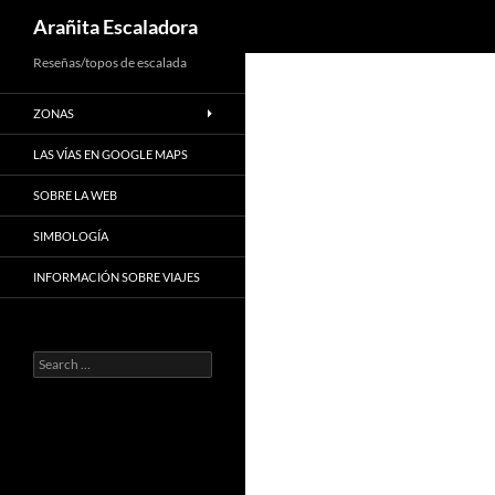
Search
Arañita Escaladora
Skip
Reseñas/topos de escalada
to
ZONAS
content
LAS VÍAS EN GOOGLE MAPS
SOBRE LA WEB
SIMBOLOGÍA
INFORMACIÓN SOBRE VIAJES
Search
for: