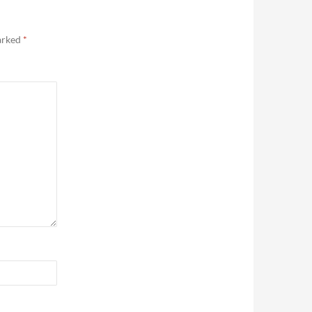
marked
*