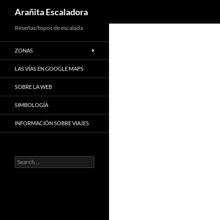
Search
Arañita Escaladora
Skip
Reseñas/topos de escalada
to
ZONAS
content
LAS VÍAS EN GOOGLE MAPS
SOBRE LA WEB
SIMBOLOGÍA
INFORMACIÓN SOBRE VIAJES
Search
for: