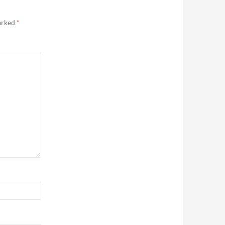
marked
*