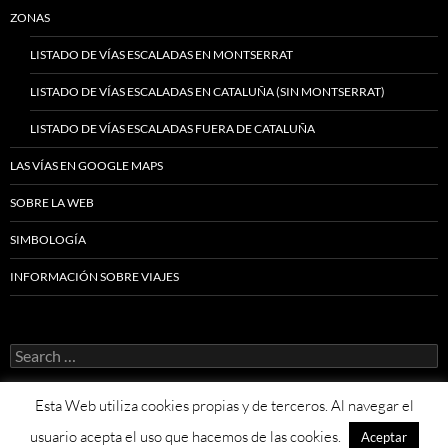
ZONAS
LISTADO DE VÍAS ESCALADAS EN MONTSERRAT
LISTADO DE VÍAS ESCALADAS EN CATALUÑA (SIN MONTSERRAT)
LISTADO DE VÍAS ESCALADAS FUERA DE CATALUÑA
LAS VÍAS EN GOOGLE MAPS
SOBRE LA WEB
SIMBOLOGÍA
INFORMACIÓN SOBRE VIAJES
Search
for:
Esta Web utiliza cookies propias y de terceros. Al navegar el
usuario acepta el uso que hacemos de las cookies.
Aceptar
Proudly powered by WordPress