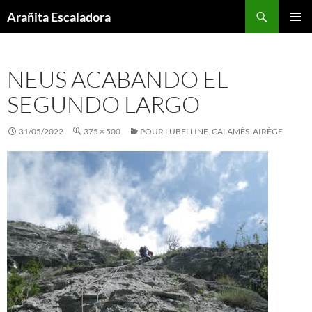
Skip
Search
Arañita Escaladora
to
PRIMAR
content
MENU
NEUS ACABANDO EL
SEGUNDO LARGO
31/05/2022
375 × 500
POUR LUBELLINE. CALAMÈS. AIRÈGE