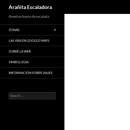
Search
Arañita Escaladora
Skip
Reseñas/topos de escalada
to
ZONAS
content
LAS VÍAS EN GOOGLE MAPS
SOBRE LA WEB
SIMBOLOGÍA
INFORMACIÓN SOBRE VIAJES
Search
for: