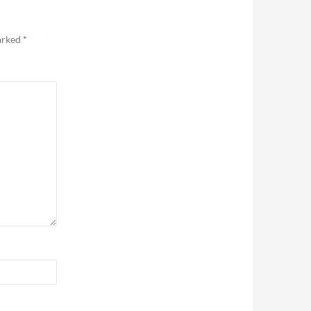
marked
*