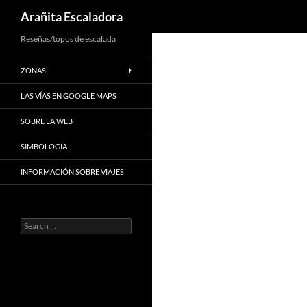
Search
Arañita Escaladora
Skip
Reseñas/topos de escalada
to
ZONAS
content
LAS VÍAS EN GOOGLE MAPS
SOBRE LA WEB
SIMBOLOGÍA
INFORMACIÓN SOBRE VIAJES
Search
for: