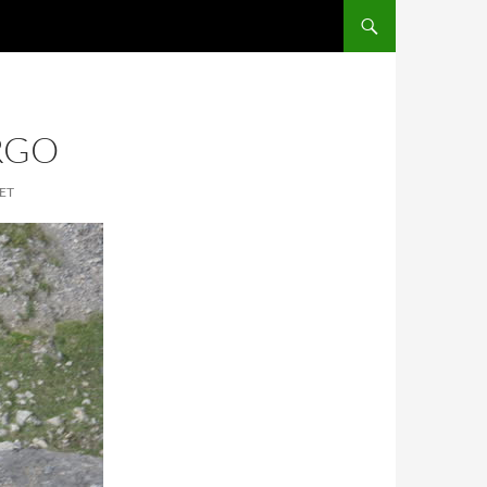
RGO
ET