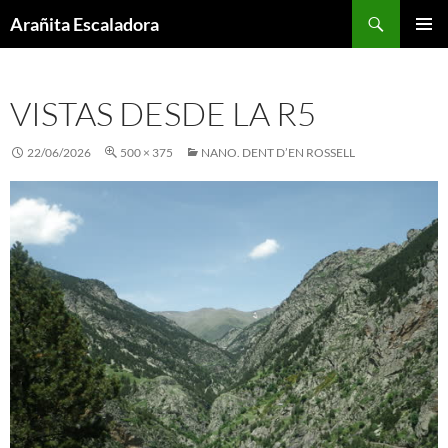
Skip
Search
Arañita Escaladora
to
PRIMAR
content
MENU
VISTAS DESDE LA R5
22/06/2026
500 × 375
NANO. DENT D’EN ROSSELL