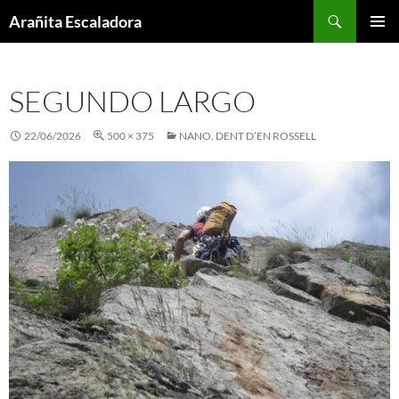
Skip
Search
Arañita Escaladora
to
PRIMAR
content
MENU
SEGUNDO LARGO
22/06/2026
500 × 375
NANO. DENT D’EN ROSSELL