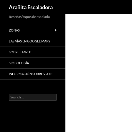
Search
Arañita Escaladora
Skip
Reseñas/topos de escalada
to
ZONAS
content
LAS VÍAS EN GOOGLE MAPS
SOBRE LA WEB
SIMBOLOGÍA
INFORMACIÓN SOBRE VIAJES
Search
for: