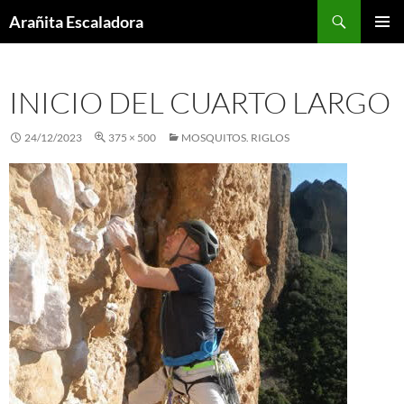
Skip
Search
Arañita Escaladora
to
PRIMAR
content
MENU
INICIO DEL CUARTO LARGO
24/12/2023
375 × 500
MOSQUITOS. RIGLOS