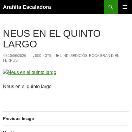
Skip
Search
Arañita Escaladora
to
PRIMAR
content
MENU
NEUS EN EL QUINTO
LARGO
15/06/2026
500 × 375
L’INDI SEDICIÓS. ROCA GRAN D’EN
FERRÚS.
Neus en el quinto largo
Previous Image