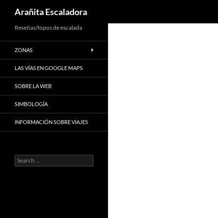
Search
Arañita Escaladora
Skip
Reseñas/topos de escalada
to
ZONAS
content
LAS VÍAS EN GOOGLE MAPS
SOBRE LA WEB
SIMBOLOGÍA
INFORMACIÓN SOBRE VIAJES
Search
for: