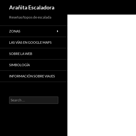
Search
Arañita Escaladora
Skip
Reseñas/topos de escalada
to
ZONAS
content
LAS VÍAS EN GOOGLE MAPS
SOBRE LA WEB
SIMBOLOGÍA
INFORMACIÓN SOBRE VIAJES
Search
for: