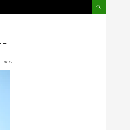
EL
FERRÚS.