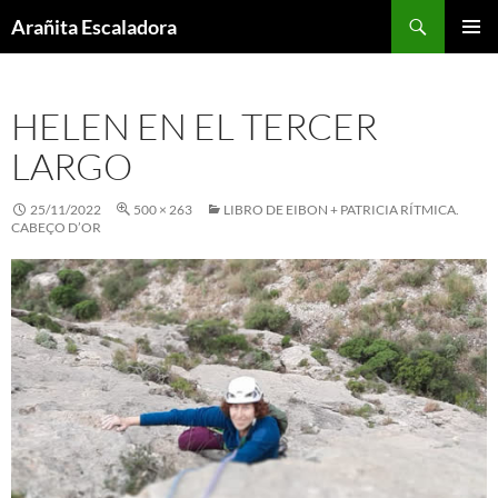
Skip
Search
Arañita Escaladora
to
PRIMAR
content
MENU
HELEN EN EL TERCER
LARGO
25/11/2022
500 × 263
LIBRO DE EIBON + PATRICIA RÍTMICA.
CABEÇO D’OR