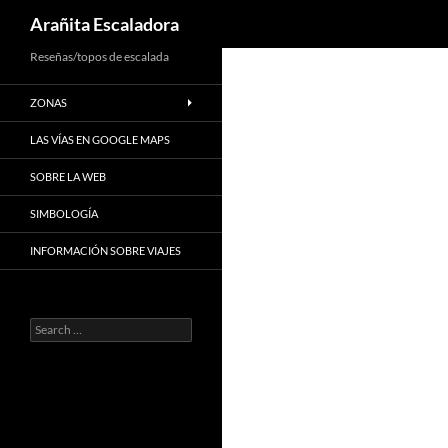
Search
Arañita Escaladora
Skip
Reseñas/topos de escalada
to
ZONAS
content
LAS VÍAS EN GOOGLE MAPS
SOBRE LA WEB
SIMBOLOGÍA
INFORMACIÓN SOBRE VIAJES
Search
for: