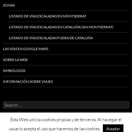
ZONAS
LISTADO DE VÍAS ESCALADAS EN MONTSERRAT
LISTADO DE VÍAS ESCALADAS EN CATALUÑA (SIN MONTSERRAT)
LISTADO DE VÍAS ESCALADAS FUERA DE CATALUÑA
LAS VÍAS EN GOOGLE MAPS
SOBRE LA WEB
SIMBOLOGÍA
INFORMACIÓN SOBRE VIAJES
Search
for:
Esta Web utiliza cookies propias y de terceros. Al navegar el
usuario acepta el uso que hacemos de las cookies.
Aceptar
Proudly powered by WordPress