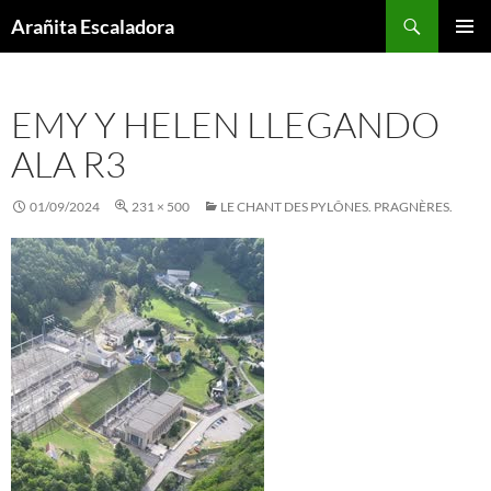
Skip
Search
Arañita Escaladora
to
PRIMAR
content
MENU
EMY Y HELEN LLEGANDO
ALA R3
01/09/2024
231 × 500
LE CHANT DES PYLÔNES. PRAGNÈRES.