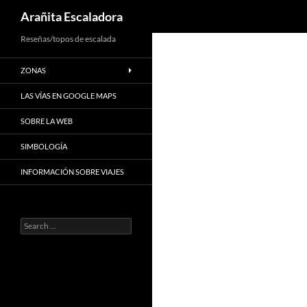
Search
Arañita Escaladora
Skip
Reseñas/topos de escalada
to
ZONAS
content
LAS VÍAS EN GOOGLE MAPS
SOBRE LA WEB
SIMBOLOGÍA
INFORMACIÓN SOBRE VIAJES
Search
for: