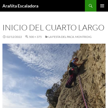
Skip
Search
Arañita Escaladora
to
PRIMAR
content
MENU
INICIO DEL CUARTO LARGO
02/12/2022
500 × 375
LA FESTA DEL PACA. MONTROIG