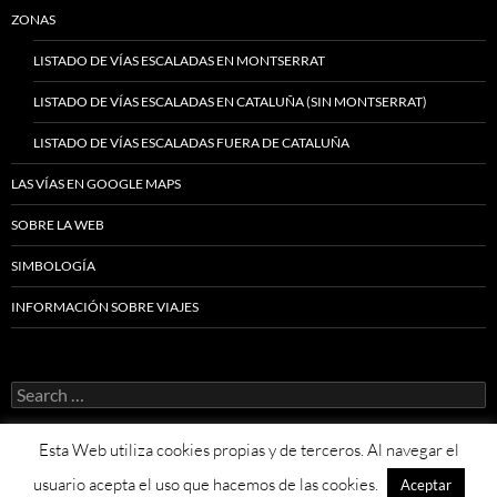
ZONAS
LISTADO DE VÍAS ESCALADAS EN MONTSERRAT
LISTADO DE VÍAS ESCALADAS EN CATALUÑA (SIN MONTSERRAT)
LISTADO DE VÍAS ESCALADAS FUERA DE CATALUÑA
LAS VÍAS EN GOOGLE MAPS
SOBRE LA WEB
SIMBOLOGÍA
INFORMACIÓN SOBRE VIAJES
Search
for:
Esta Web utiliza cookies propias y de terceros. Al navegar el
usuario acepta el uso que hacemos de las cookies.
Aceptar
Proudly powered by WordPress