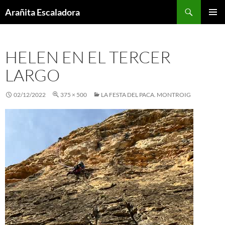
Skip
Search
Arañita Escaladora
to
PRIMAR
content
MENU
HELEN EN EL TERCER
LARGO
02/12/2022
375 × 500
LA FESTA DEL PACA. MONTROIG