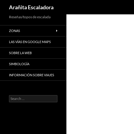
Search
Arañita Escaladora
Skip
Reseñas/topos de escalada
to
ZONAS
content
LAS VÍAS EN GOOGLE MAPS
SOBRE LA WEB
SIMBOLOGÍA
INFORMACIÓN SOBRE VIAJES
Search
for: