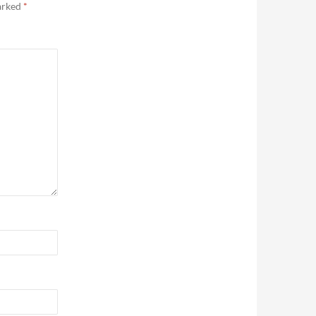
marked
*