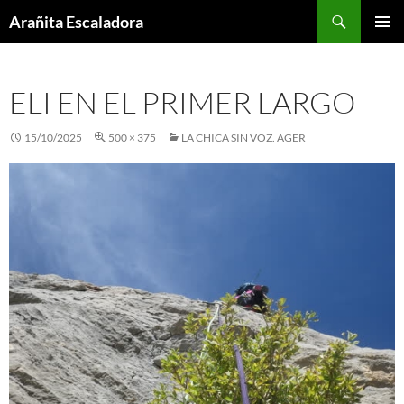
Skip
Search
Arañita Escaladora
to
PRIMAR
content
MENU
ELI EN EL PRIMER LARGO
15/10/2025
500 × 375
LA CHICA SIN VOZ. AGER