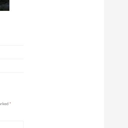
marked
*