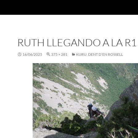
RUTH LLEGANDO A LA R1
16/06/2025
375 × 281
KURU. DENT D’EN ROSSELL