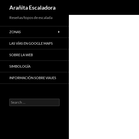
Search
Arañita Escaladora
Skip
Reseñas/topos de escalada
to
ZONAS
content
LAS VÍAS EN GOOGLE MAPS
SOBRE LA WEB
SIMBOLOGÍA
INFORMACIÓN SOBRE VIAJES
Search
for: