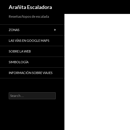
Search
Arañita Escaladora
Skip
Reseñas/topos de escalada
to
ZONAS
content
LAS VÍAS EN GOOGLE MAPS
SOBRE LA WEB
SIMBOLOGÍA
INFORMACIÓN SOBRE VIAJES
Search
for: