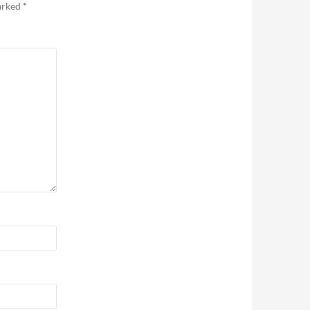
marked
*