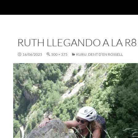
RUTH LLEGANDO A LA R8
16/06/2025
500 × 375
KURU. DENT D’EN ROSSELL