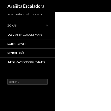
Search
Arañita Escaladora
Skip
Reseñas/topos de escalada
to
ZONAS
content
LAS VÍAS EN GOOGLE MAPS
SOBRE LA WEB
SIMBOLOGÍA
INFORMACIÓN SOBRE VIAJES
Search
for: