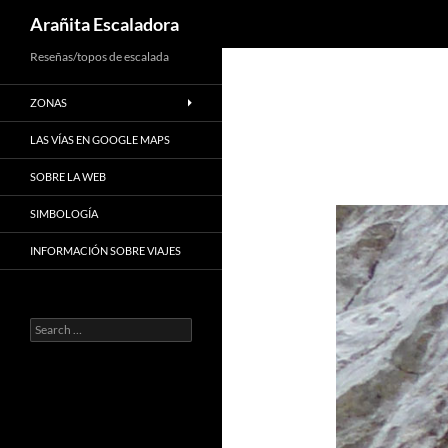
Search
Arañita Escaladora
Skip
Reseñas/topos de escalada
to
ZONAS
content
LAS VÍAS EN GOOGLE MAPS
SOBRE LA WEB
SIMBOLOGÍA
INFORMACIÓN SOBRE VIAJES
Search
for: