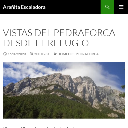
Skip
Search
Arañita Escaladora
to
PRIMAR
content
MENU
VISTAS DEL PEDRAFORCA
DESDE EL REFUGIO
15/07/2023
500 × 231
HOMEDES. PEDRAFORCA