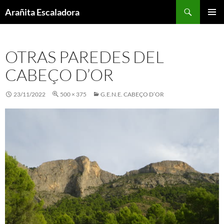
Skip
Search
Arañita Escaladora
to
PRIMAR
content
MENU
OTRAS PAREDES DEL
CABEÇO D’OR
23/11/2022
500 × 375
G.E.N.E. CABEÇO D’OR