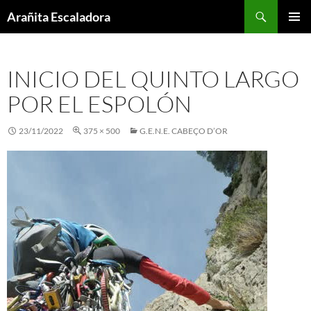
Skip
Search
Arañita Escaladora
to
PRIMAR
content
MENU
INICIO DEL QUINTO LARGO
POR EL ESPOLÓN
23/11/2022
375 × 500
G.E.N.E. CABEÇO D’OR