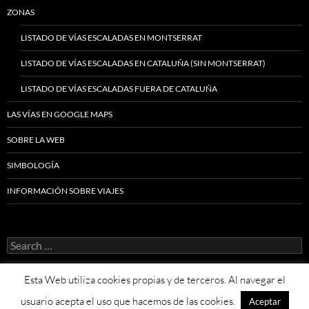
ZONAS
LISTADO DE VÍAS ESCALADAS EN MONTSERRAT
LISTADO DE VÍAS ESCALADAS EN CATALUÑA (SIN MONTSERRAT)
LISTADO DE VÍAS ESCALADAS FUERA DE CATALUÑA
LAS VÍAS EN GOOGLE MAPS
SOBRE LA WEB
SIMBOLOGÍA
INFORMACIÓN SOBRE VIAJES
Search
for:
Esta Web utiliza cookies propias y de terceros. Al navegar el
usuario acepta el uso que hacemos de las cookies.
Aceptar
Proudly powered by WordPress