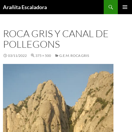
Skip
Search
Arañita Escaladora
to
PRIMAR
content
MENU
ROCA GRIS Y CANAL DE
POLLEGONS
03/11/2022
375 × 500
G.E.M. ROCA GRIS