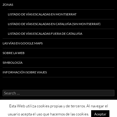
ZONAS
LISTADO DE VÍAS ESCALADAS EN MONTSERRAT
LISTADO DE VÍAS ESCALADAS EN CATALUÑA (SIN MONTSERRAT)
LISTADO DE VÍAS ESCALADAS FUERA DE CATALUÑA
LAS VÍAS EN GOOGLE MAPS
SOBRE LA WEB
SIMBOLOGÍA
INFORMACIÓN SOBRE VIAJES
Search
for:
Esta Web utiliza cookies propias y de terceros. Al navegar el
usuario acepta el uso que hacemos de las cookies.
Aceptar
Proudly powered by WordPress