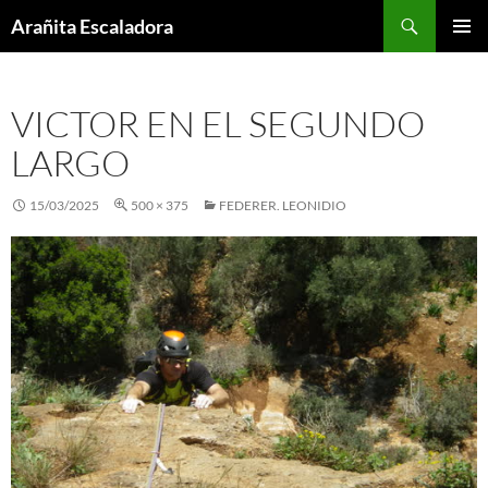
Skip
Search
Arañita Escaladora
to
PRIMAR
content
MENU
VICTOR EN EL SEGUNDO
LARGO
15/03/2025
500 × 375
FEDERER. LEONIDIO