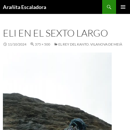
Skip
Search
Arañita Escaladora
to
PRIMAR
content
MENU
ELI EN EL SEXTO LARGO
11/10/2024
375 × 500
EL REY DEL KANTO. VILANOVA DE MEIÀ