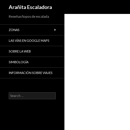
Search
Arañita Escaladora
Skip
Reseñas/topos de escalada
to
ZONAS
content
LAS VÍAS EN GOOGLE MAPS
SOBRE LA WEB
SIMBOLOGÍA
INFORMACIÓN SOBRE VIAJES
Search
for: