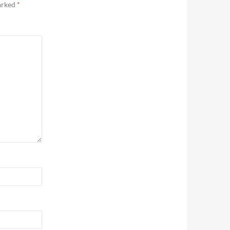
marked
*