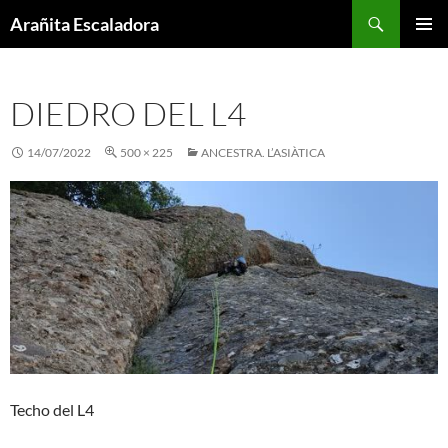
Skip
Search
Arañita Escaladora
to
PRIMAR
content
MENU
DIEDRO DEL L4
14/07/2022
500 × 225
ANCESTRA. L’ASIÀTICA
Techo del L4