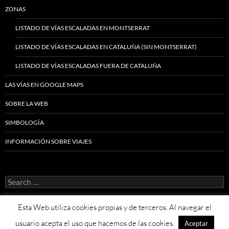
ZONAS
LISTADO DE VÍAS ESCALADAS EN MONTSERRAT
LISTADO DE VÍAS ESCALADAS EN CATALUÑA (SIN MONTSERRAT)
LISTADO DE VÍAS ESCALADAS FUERA DE CATALUÑA
LAS VÍAS EN GOOGLE MAPS
SOBRE LA WEB
SIMBOLOGÍA
INFORMACIÓN SOBRE VIAJES
Search
for:
Esta Web utiliza cookies propias y de terceros. Al navegar el
usuario acepta el uso que hacemos de las cookies.
Aceptar
Proudly powered by WordPress