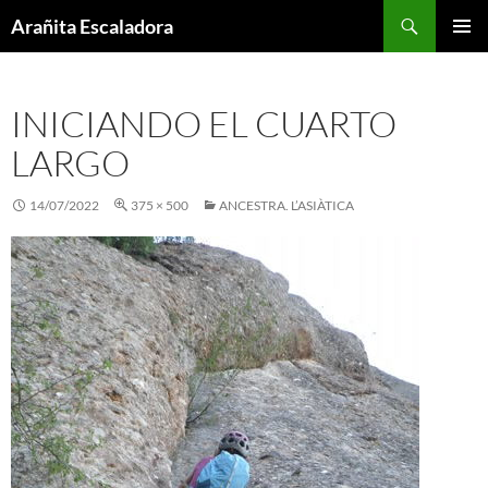
Skip
Search
Arañita Escaladora
to
PRIMAR
content
MENU
INICIANDO EL CUARTO
LARGO
14/07/2022
375 × 500
ANCESTRA. L’ASIÀTICA