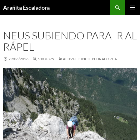
Skip
Search
Arañita Escaladora
to
PRIMAR
content
MENU
NEUS SUBIENDO PARA IR AL
RÁPEL
29/06/2026
500 × 375
ALTIVI-FLUNCH. PEDRAFORCA